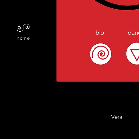
bio
dan
home
Vera