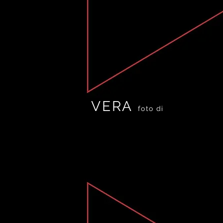
VERA
f
oto di