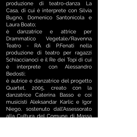
produzione di teatro-danza La
Casa, di cui è interprete con Silvia
Bugno, Domenico Santonicola e
Laura Boato;
è danzatrice e attrice per
Drammatico Vegetale/Ravenna
Teatro - RA di P.Fenati nella
produzione di teatro per ragazzi
Schiaccianoci e il Re dei Topi di cui
è interprete con Alessandro
Bedosti;
è autrice e danzatrice del progetto
Quartet, 2005, creato con la
danzatrice Caterina Basso e coi
musicisti Aleksandar Karlic e Igor
Niego, sostenuto dall’Assessorato
alla Cultura del Comune di Massa
Lombarda, presentato al Piccolo
Festival di Massa L.- RA e al Festival